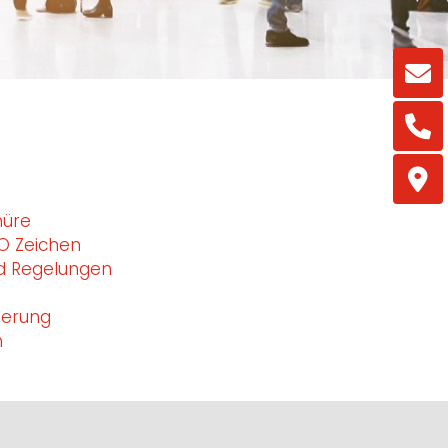
hüre
O Zeichen
d Regelungen
ierung
n