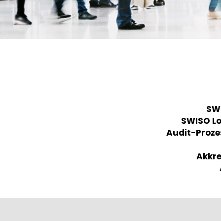
SWI
SWISO L
Audit-Proze
Akkre